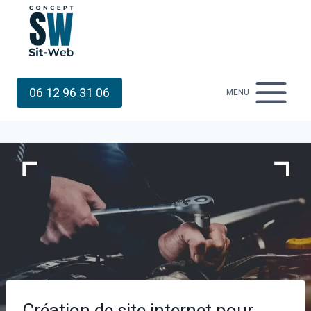
Aller
au
contenu
06 12 96 31 06
MENU
Création de site internet pour