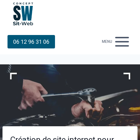
Aller
au
contenu
06 12 96 31 06
MENU
Création de site internet pour