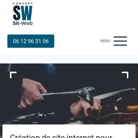
Aller
au
contenu
06 12 96 31 06
MENU
Création de site internet pour