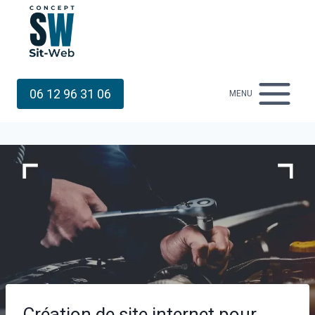
Aller
au
contenu
06 12 96 31 06
MENU
Création de site internet pour