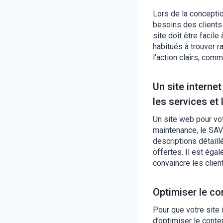
Lors de la concepti
besoins des clients e
site doit être facil
habitués à trouver r
l’action clairs, co
Un site intern
les services et
Un site web pour votr
maintenance, le SAV 
descriptions détaill
offertes. Il est éga
convaincre les clien
Optimiser le co
Pour que votre site 
d’optimiser le cont