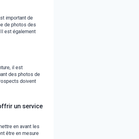
st important de
rie de photos des
. Il est également
ure, il est
luant des photos de
prospects doivent
frir un service
mettre en avant les
vent être en mesure