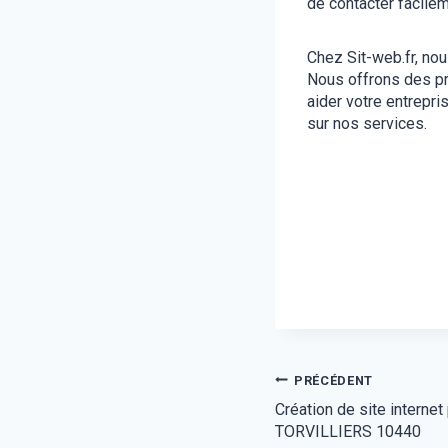
de contacter facile
Chez Sit-web.fr, no
Nous offrons des p
aider votre entrepri
sur nos services.
Navigation
PRÉCÉDENT
Création de site interne
de
TORVILLIERS 10440
l’article