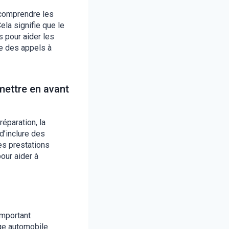
 comprendre les
Cela signifie que le
s pour aider les
re des appels à
mettre en avant
réparation, la
d’inclure des
es prestations
our aider à
important
age automobile