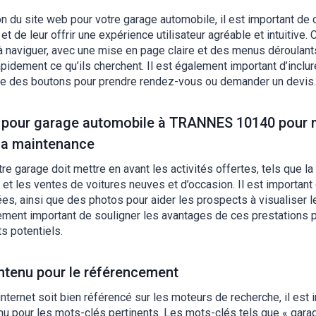
on du site web pour votre garage automobile, il est important de
t de leur offrir une expérience utilisateur agréable et intuitive. 
e à naviguer, avec une mise en page claire et des menus déroulant
apidement ce qu’ils cherchent. Il est également important d’inclu
mme des boutons pour prendre rendez-vous ou demander un devis.
et pour garage automobile à TRANNES 10140 pour 
 la maintenance
e garage doit mettre en avant les activités offertes, tels que la 
et les ventes de voitures neuves et d’occasion. Il est important 
ées, ainsi que des photos pour aider les prospects à visualiser l
lement important de souligner les avantages de ces prestations p
ts potentiels.
ntenu pour le référencement
internet soit bien référencé sur les moteurs de recherche, il est 
enu pour les mots-clés pertinents. Les mots-clés tels que « gar