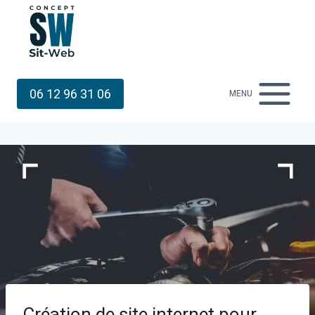
Aller
au
contenu
06 12 96 31 06
MENU
Création de site internet pour