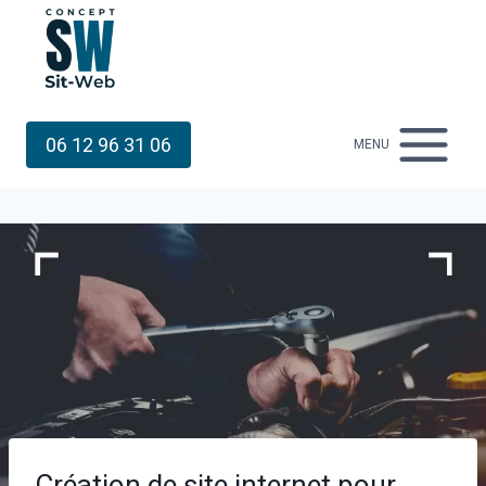
Aller
au
contenu
06 12 96 31 06
MENU
Création de site internet pour